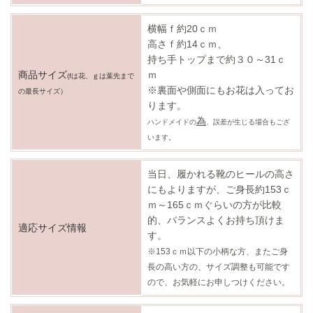
横幅ｆ約20ｃｍ
高さｆ
約14
ｃｍ、
持ち手トップまで約３０～31ｃ
商品サイズ
ｍ
(fは花、ｇは葉先まで
※裏面や側面にもお花は入ってお
の最長サイズ）
ります。
為
ハンドメイドの
、誤差が生じる場合もござ
います。
当日、履かれる靴のヒールの高さ
にもよりますが、
ご身長約153
ｃ
ｍ～165ｃｍ
ぐらいの方が比較
的、バランスよくお持ち頂けま
適応サイズ情報
す。
※153ｃｍ以下の小柄な方、またご身
長の高い方の、サイズ調整も可能です
ので、お気軽にお申しつけください。