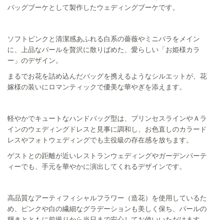
バッグブーケとして製作したウェディングブーケです。
ソフトピンクと清潔感あふれる白系の薔薇やミニバラをメイン
に、上品なパールを贅沢に散りばめた、愛らしい「お姫様カラ
ー」のデザイン。
まるでお花を詰め込んだバッグを携えるようなシルエットが、花
嫁様の装いにロマンティックで優美な華やぎを添えます。
軽やかでキュートなハンドバッグ型は、プリンセスラインやＡラ
インのウェディングドレスと見事に調和し、お色直しのカラード
レスやフォトウェディングでも主役級の存在感を放ちます。
ゲストとの距離が近いレストランウェディングやガーデンパーテ
ィーでも、手元を華やかに演出してくれるデザインです。
高品質なアーティフィシャルフラワー（造花）を使用しているた
め、ピンクや白の繊細なグラデーションも美しく保ち、パールの
輝きとともに前撮りから当日まで安心してお使いいただけます。